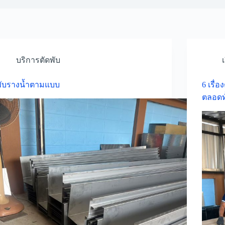
บริการตัดพับ
เ
พับรางน้ำตามแบบ
6 เรื่
ตลอดทั้