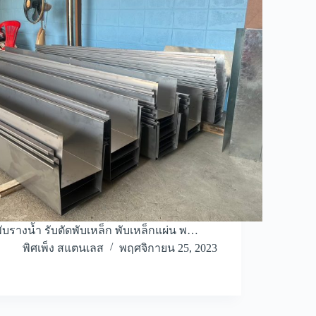
ับรางน้ำ รับตัดพับเหล็ก พับเหล็กแผ่น พ…
พิศเพ็ง สแตนเลส
พฤศจิกายน 25, 2023