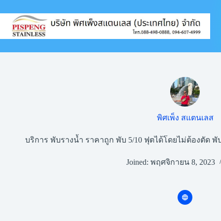
Skip
to
content
พิศเพ็ง สแตนเลส
บริการ พับรางน้ำ ราคาถูก พับ 5/10 ฟุตได้โดยไม่ต้องตัด พ
Joined: พฤศจิกายน 8, 2023