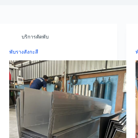
บริการตัดพับ
พับรางสังกะสี